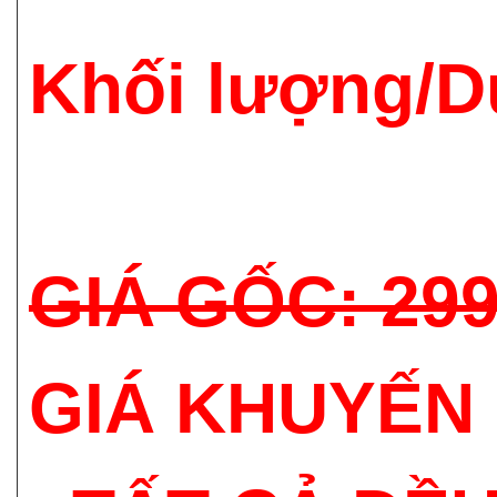
Khối lượng/D
GIÁ GỐC: 29
GIÁ KHUYẾN 