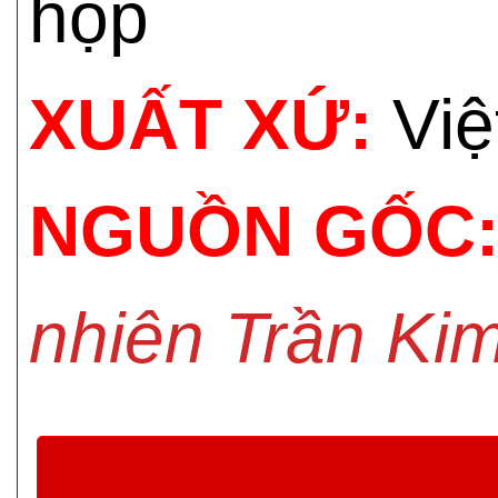
hộp
XUẤT XỨ:
Việ
NGUỒN GỐC
nhiên Trần Ki