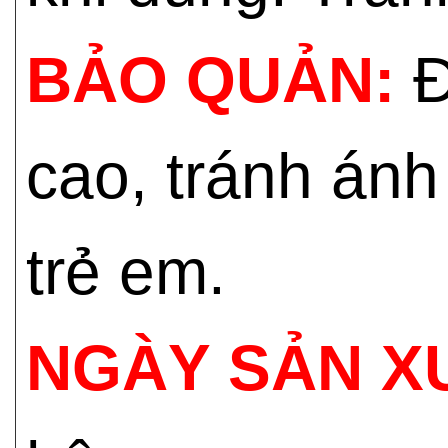
BẢO QUẢN:
Đ
cao, tránh ánh
trẻ em.
NGÀY SẢN X