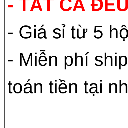
- TẤT CẢ ĐỀU
- Giá sỉ từ 5 
- Miễn phí shi
toán tiền tại n