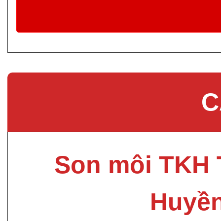
C
Son môi TKH 
Huyề