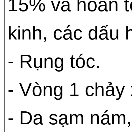
15% và hoàn t
kinh, các dấu
- Rụng tóc.
- Vòng 1 chảy 
- Da sạm nám,