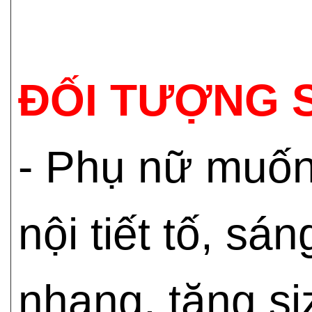
ĐỐI TƯỢNG 
- Phụ nữ muốn
nội tiết tố, s
nhang, tăng si