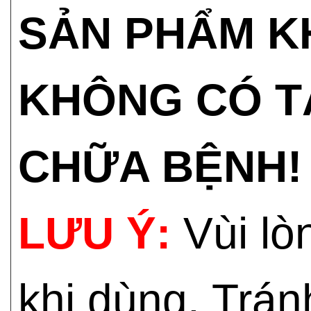
SẢN PHẨM K
KHÔNG CÓ T
CHỮA BỆNH!
LƯU Ý:
Vùi lò
khi dùng. Trán