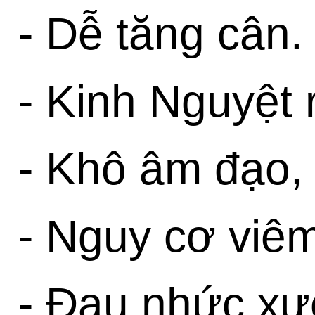
- Dễ tăng cân.
- Kinh Nguyệt r
- Khô âm đạo, 
- Nguy cơ viê
- Đau nhức xư