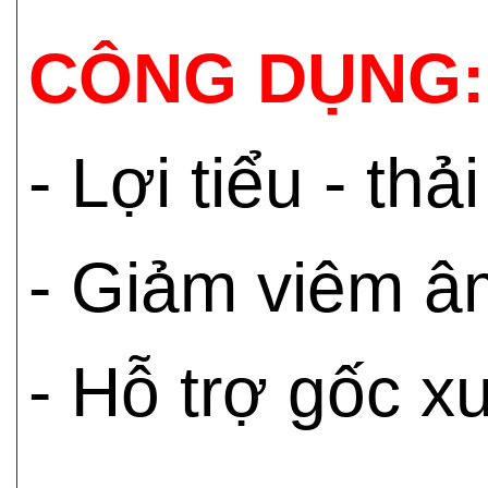
CÔNG DỤNG:
- Lợi tiểu - thả
- Giảm viêm â
- Hỗ trợ gốc 