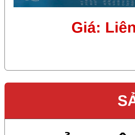
Giá: Liê
S