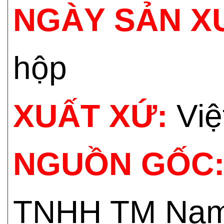
NGÀY SẢN X
hộp
XUẤT XỨ:
Việ
NGUỒN GỐC
TNHH TM Nam