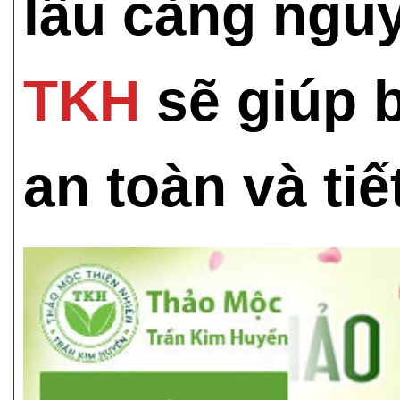
lâu càng ngu
TKH
sẽ giúp b
an toàn và tiế