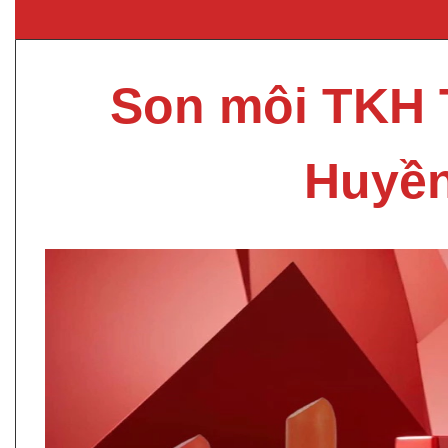
Son môi TKH 
Huyề