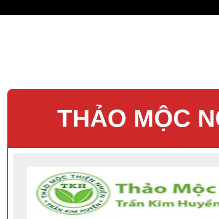
THẢO MỘC N