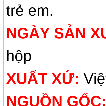
trẻ em.
NGÀY SẢN X
hộp
XUẤT XỨ:
Việ
NGUỒN GỐC