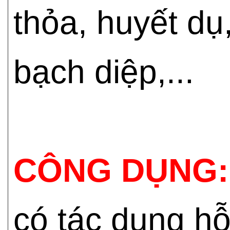
thỏa, huyết d
bạch diệp,...
CÔNG DỤNG:
có tác dụng hỗ t