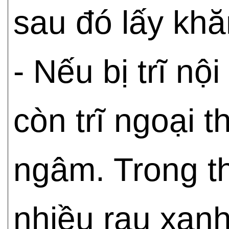
sau đó lấy khă
- Nếu bị trĩ nộ
còn trĩ ngoại 
ngâm. Trong th
nhiều rau xan