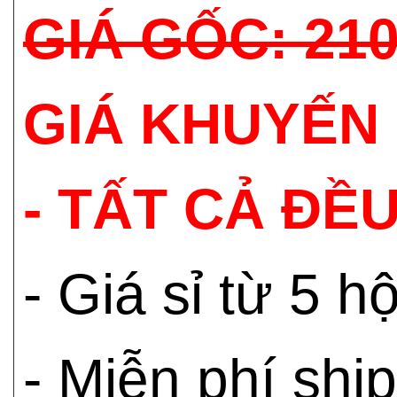
GIÁ GỐC: 21
GIÁ KHUYẾN 
- TẤT CẢ ĐỀU
- Giá sỉ từ 5 
- Miễn phí shi