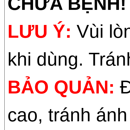
CHỮA BỆNH!
LƯU Ý:
Vùi lò
khi dùng. Trán
BẢO QUẢN:
Đ
cao, tránh ánh