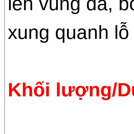
lên vùng da, b
xung quanh lỗ
Khối lượng/D