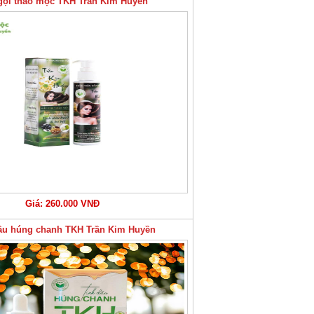
gội thảo mộc TKH Trần Kim Huyền
Giá: 260.000 VNĐ
ầu húng chanh TKH Trần Kim Huyền