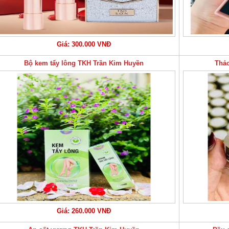
Giá: 300.000 VNĐ
Bộ kem tẩy lông TKH Trần Kim Huyền
Thảo
Giá: 260.000 VNĐ