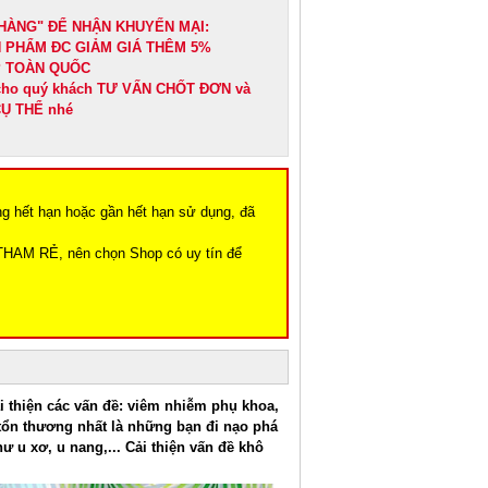
HÀNG" ĐỂ NHẬN KHUYẾN MẠI:
N PHẨM ĐC GIẢM GIÁ THÊM 5%
IP TOÀN QUỐC
 cho quý khách TƯ VẤN CHỐT ĐƠN và
Ụ THỂ nhé
ng hết hạn hoặc gần hết hạn sử dụng, đã
THAM RẺ, nên chọn Shop có uy tín để
i thiện các vấn đề: viêm nhiễm phụ khoa,
ị tổn thương nhất là những bạn đi nạo phá
 u xơ, u nang,... Cải thiện vấn đề khô