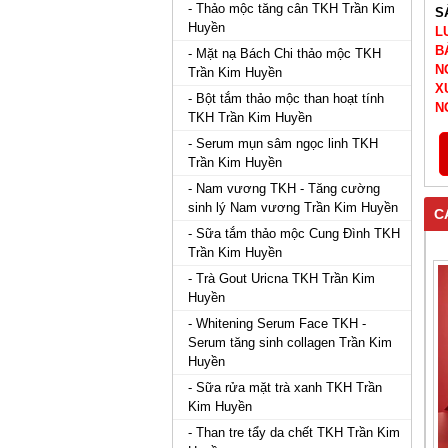
- Thảo mộc tăng cân TKH Trần Kim
S
Huyền
L
B
- Mặt nạ Bách Chi thảo mộc TKH
N
Trần Kim Huyền
X
- Bột tắm thảo mộc than hoạt tính
N
TKH Trần Kim Huyền
- Serum mụn sâm ngọc linh TKH
Trần Kim Huyền
- Nam vương TKH - Tăng cường
sinh lý Nam vương Trần Kim Huyền
C
- Sữa tắm thảo mộc Cung Đình TKH
Trần Kim Huyền
- Trà Gout Uricna TKH Trần Kim
Huyền
- Whitening Serum Face TKH -
Serum tăng sinh collagen Trần Kim
Huyền
- Sữa rửa mặt trà xanh TKH Trần
Kim Huyền
- Than tre tẩy da chết TKH Trần Kim