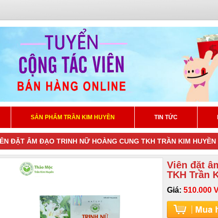
SẢN PHẨM TRẦN KIM HUYỀN
TIN TỨC
IÊN ĐẶT ÂM ĐẠO TRINH NỮ HOÀNG CUNG TKH TRẦN KIM HUYỀN
Viên đặt â
TKH Trần 
Giá:
510.000 