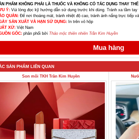
ẢN PHẨM KHÔNG PHẢI LÀ THUỐC VÀ KHÔNG CÓ TÁC DỤNG THAY THẾ
ƯU Ý:
Vùi lòng đọc kỹ hướng dẫn sử dụng trước khi dùng. Tránh xa tầm tay 
ẢO QUẢN:
Để nơi thoáng mát, tránh nhiệt độ cao, tránh ánh nắng trực tiếp và
GÀY SẢN XUẤT VÀ HẠN SỬ DỤNG:
In trên vỏ hộp
UẤT XỨ:
Việt Nam
GUỒN GỐC:
phân phối bởi
Thảo mộc thiên nhiên Trần Kim Huyền
ÁC SẢN PHẨM LIÊN QUAN
Son môi TKH Trần Kim Huyền
Nướ