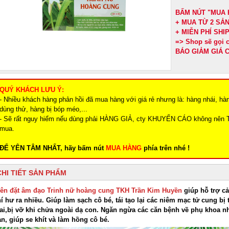
BẤM NÚT "MUA 
+ MUA TỪ 2 SẢ
+ MIỄN PHÍ SH
=> Shop sẽ gọi
BÁO GIẢM GIÁ C
QUÝ KHÁCH LƯU Ý:
- Nhiều khách hàng phản hồi đã mua hàng với giá rẻ nhưng là: hàng nhái, hà
dùng thử, hàng bị bóp méo,...
- Sẽ rất nguy hiểm nếu dùng phải HÀNG GIẢ, cty KHUYẾN CÁO không nên 
mua.
ĐỂ YÊN TÂM NHẤT, hãy bấm nút
MUA HÀNG
phía trên nhé !
CHI TIẾT SẢN PHẨM
iên đặt âm đạo Trinh nữ hoàng cung TKH Trần Kim Huyền
giúp hỗ trợ cả
í hư ra nhiều. Giúp làm sạch cô bé, tái tạo lại các niêm mạc tử cung b
ai,bị vỡ khi chửa ngoài dạ con. Ngăn ngừa các căn bệnh về phụ khoa như
n, giúp se khít và làm hồng cô bé.