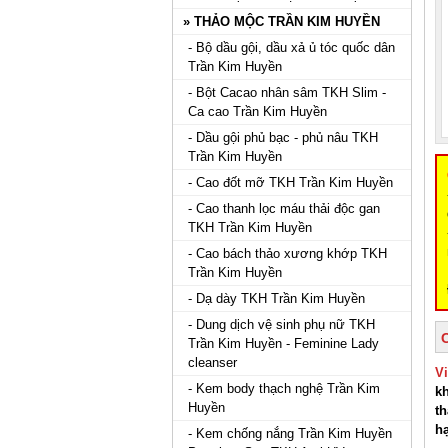
» THẢO MỘC TRẦN KIM HUYỀN
- Bộ dầu gội, dầu xả ủ tóc quốc dân
Trần Kim Huyền
- Bột Cacao nhân sâm TKH Slim -
Ca cao Trần Kim Huyền
- Dầu gội phủ bạc - phủ nâu TKH
Trần Kim Huyền
- Cao đốt mỡ TKH Trần Kim Huyền
- Cao thanh lọc máu thải độc gan
TKH Trần Kim Huyền
- Cao bách thảo xương khớp TKH
Trần Kim Huyền
- Dạ dày TKH Trần Kim Huyền
- Dung dịch vệ sinh phụ nữ TKH
Trần Kim Huyền - Feminine Lady
cleanser
V
- Kem body thạch nghệ Trần Kim
kh
Huyền
th
hạ
- Kem chống nắng Trần Kim Huyền