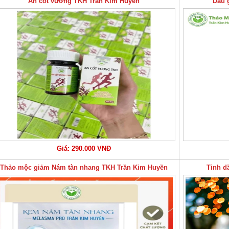
An cốt vương TKH Trần Kim Huyền
Dầu 
Giá: 290.000 VNĐ
Thảo mộc giảm Nám tàn nhang TKH Trần Kim Huyền
Tinh d