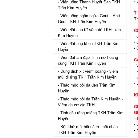
- 
- Viên uống Thanh Huyết Đan TKH
Trần Kim Huyền
T
- Viên uống ngăn ngừa Gout – Anti
Tr
Gout TKH Trần Kim Huyền
- Viên đặt cao trĩ sâm đỏ TKH Trần
C
Kim Huyền
- 
- 
- Viên đặt phụ khoa TKH Trần Kim
- 
Huyền
- Viên đặt âm đạo Trinh nữ hoàng
C
cung TKH Trần Kim Huyền
- 
- Dung dịch xịt viêm xoang - viêm
- 
mũi dị ứng TKH Trần Kim Huyền
- 
- 
- Thảo mộc bôi da đen Trần Kim
Huyền
K
- Thảo mộc bôi da Trần Kim Huyền -
Viêm da cơ địa TKH
G
G
- Tinh dầu răng miệng TKH Trần Kim
-
Huyền
- 
- Bột khử mùi hôi nách - hôi chân
- 
TKH Trần Kim Huyền