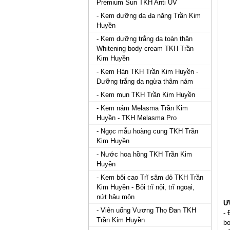
Premium Sun TKH Anti UV
- Kem dưỡng da đa năng Trần Kim
Huyền
- Kem dưỡng trắng da toàn thân
Whitening body cream TKH Trần
Kim Huyền
- Kem Hàn TKH Trần Kim Huyền -
Dưỡng trắng da ngừa thâm nám
- Kem mụn TKH Trần Kim Huyền
- Kem nám Melasma Trần Kim
Huyền - TKH Melasma Pro
- Ngọc mẫu hoàng cung TKH Trần
Kim Huyền
- Nước hoa hồng TKH Trần Kim
Huyền
- Kem bôi cao Trĩ sâm đỏ TKH Trần
Kim Huyền - Bôi trĩ nội, trĩ ngoại,
nứt hậu môn
Ư
- Viên uống Vương Thọ Đan TKH
- 
Trần Kim Huyền
bo