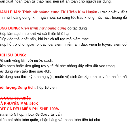
Sản xuất hoàn toàn từ thảo mộc nên rất an toàn cho người sử dụng.
HÀNH PHẦN:
Trinh nữ hoàng cung TKH Trần Kim Huyền
được chiết xuất t
inh nữ hoàng cung, kim ngân hoa, sà sàng tử, trầu không, núc nác, hoàng đằ
ÔNG DỤNG:
Viên trinh nữ hoàng cung
có tác dụng
Giúp làm sạch, se khít và cải thiện khô hạn.
Giúp đào thải chất bẩn, khí hư và tái tạo mô niêm mạc.
Giúp hỗ trợ cho người bị các loại viêm nhiễm âm đạo, viêm lộ tuyến, viêm cổ
ÁCH SỬ DỤNG:
Vệ sinh vùng kín với nước sạch.
Rửa sạch hoặc đeo găng tay y tế rồi nhẹ nhàng đẩy viên đặt vào trong.
Sử dụng viên tiếp theo sau 48h.
Sử dụng sau thời kỳ kinh nguyệt, muốn vệ sinh âm đạo, khi bị viêm nhiễm nấ
hối lượng/Dung tích:
Hộp 10 viên
IÁ GỐC: 550K/hộp
IÁ KHUYẾN MẠI: 510K
 TẤT CẢ ĐỀU MIỄN PHÍ SHIP 100%
Giá sỉ từ 5 hộp, inbox để được tư vấn
Miễn phí ship toàn quốc, nhận hàng và thanh toán tiền tại nhà